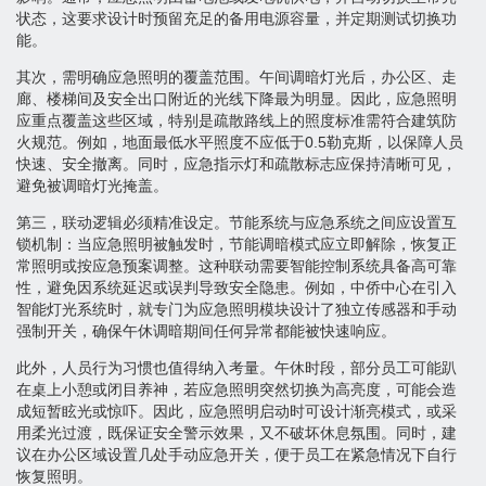
状态，这要求设计时预留充足的备用电源容量，并定期测试切换功
能。
其次，需明确应急照明的覆盖范围。午间调暗灯光后，办公区、走
廊、楼梯间及安全出口附近的光线下降最为明显。因此，应急照明
应重点覆盖这些区域，特别是疏散路线上的照度标准需符合建筑防
火规范。例如，地面最低水平照度不应低于0.5勒克斯，以保障人员
快速、安全撤离。同时，应急指示灯和疏散标志应保持清晰可见，
避免被调暗灯光掩盖。
第三，联动逻辑必须精准设定。节能系统与应急系统之间应设置互
锁机制：当应急照明被触发时，节能调暗模式应立即解除，恢复正
常照明或按应急预案调整。这种联动需要智能控制系统具备高可靠
性，避免因系统延迟或误判导致安全隐患。例如，中侨中心在引入
智能灯光系统时，就专门为应急照明模块设计了独立传感器和手动
强制开关，确保午休调暗期间任何异常都能被快速响应。
此外，人员行为习惯也值得纳入考量。午休时段，部分员工可能趴
在桌上小憩或闭目养神，若应急照明突然切换为高亮度，可能会造
成短暂眩光或惊吓。因此，应急照明启动时可设计渐亮模式，或采
用柔光过渡，既保证安全警示效果，又不破坏休息氛围。同时，建
议在办公区域设置几处手动应急开关，便于员工在紧急情况下自行
恢复照明。