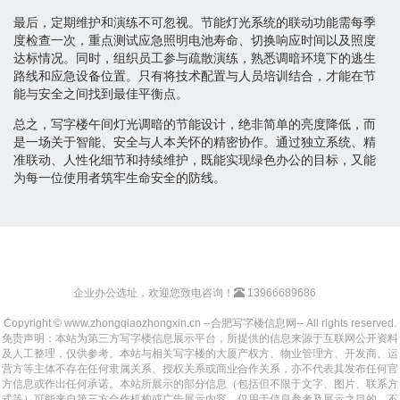
最后，定期维护和演练不可忽视。节能灯光系统的联动功能需每季
度检查一次，重点测试应急照明电池寿命、切换响应时间以及照度
达标情况。同时，组织员工参与疏散演练，熟悉调暗环境下的逃生
路线和应急设备位置。只有将技术配置与人员培训结合，才能在节
能与安全之间找到最佳平衡点。
总之，写字楼午间灯光调暗的节能设计，绝非简单的亮度降低，而
是一场关于智能、安全与人本关怀的精密协作。通过独立系统、精
准联动、人性化细节和持续维护，既能实现绿色办公的目标，又能
为每一位使用者筑牢生命安全的防线。
企业办公选址，欢迎您致电咨询！
13966689686
Copyright © www.zhongqiaozhongxin.cn --合肥写字楼信息网-- All rights reserved.
免责声明：本站为第三方写字楼信息展示平台，所提供的信息来源于互联网公开资料
及人工整理，仅供参考。本站与相关写字楼的大厦产权方、物业管理方、开发商、运
营方等主体不存在任何隶属关系、授权关系或商业合作关系，亦不代表其发布任何官
方信息或作出任何承诺。本站所展示的部分信息（包括但不限于文字、图片、联系方
式等）可能来自第三方合作机构或广告展示内容，仅用于信息参考及展示之目的，不